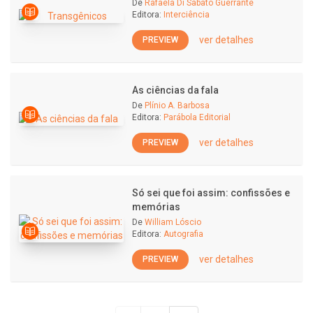
De
Rafaela Di Sabato Guerrante
Editora:
Interciência
ver detalhes
PREVIEW
As ciências da fala
De
Plínio A. Barbosa
Editora:
Parábola Editorial
ver detalhes
PREVIEW
Só sei que foi assim: confissões e
memórias
De
William Lóscio
Editora:
Autografia
ver detalhes
PREVIEW