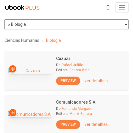
Toggl
navig
+
Ciências Humanas
Biologia
Cazuza
De
Rafael Julião
Editora:
Editora Batel
ver detalhes
PREVIEW
Comunicadores S.A.
De
Fernando Morgado
Editora:
Matrix Editora
ver detalhes
PREVIEW