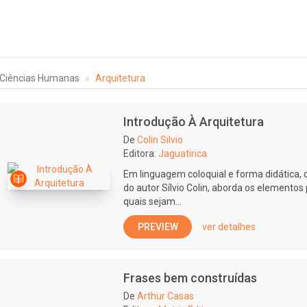
Ciências Humanas
Arquitetura
Introdução À Arquitetura
De
Colin Silvio
Editora:
Jaguatirica
Em linguagem coloquial e forma didática, o
do autor Sílvio Colin, aborda os elementos 
quais sejam...
PREVIEW
ver detalhes
Frases bem construídas
De
Arthur Casas