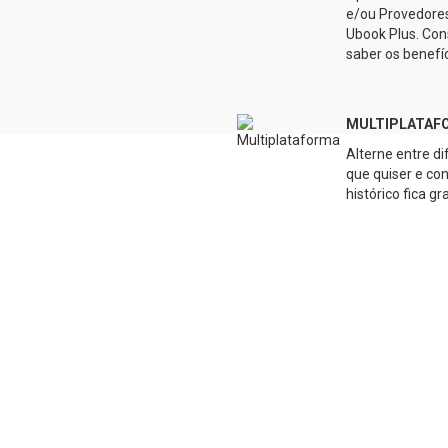
e/ou Provedores
Ubook Plus. Con
saber os benefíc
MULTIPLATAF
Alterne entre d
que quiser e co
histórico fica g