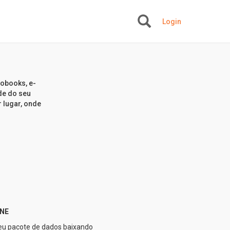
Login
+
.
iobooks, e-
ade do seu
r lugar, onde
NE
u pacote de dados baixando