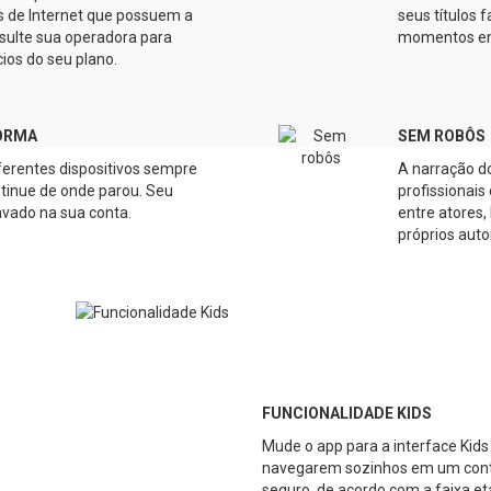
 de Internet que possuem a
seus títulos 
sulte sua operadora para
momentos em 
ios do seu plano.
ORMA
SEM ROBÔS
iferentes dispositivos sempre
A narração do
ntinue de onde parou. Seu
profissionai
ravado na sua conta.
entre atores,
próprios auto
FUNCIONALIDADE KIDS
Mude o app para a interface Kids
navegarem sozinhos em um cont
seguro, de acordo com a faixa etá