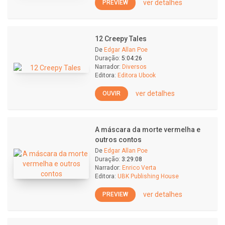
ver detalhes
PREVIEW
12 Creepy Tales
De
Edgar Allan Poe
Duração:
5:04:26
Narrador:
Diversos
Editora:
Editora Ubook
ver detalhes
OUVIR
A máscara da morte vermelha e
outros contos
De
Edgar Allan Poe
Duração:
3:29:08
Narrador:
Enrico Verta
Editora:
UBK Publishing House
ver detalhes
PREVIEW