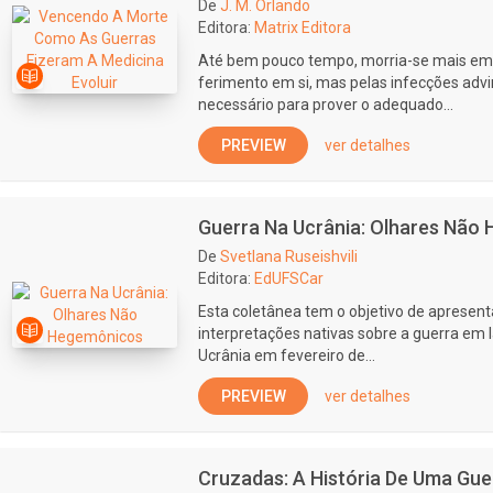
De
J. M. Orlando
Editora:
Matrix Editora
Até bem pouco tempo, morria-se mais em
ferimento em si, mas pelas infecções adv
necessário para prover o adequado...
PREVIEW
ver detalhes
Guerra Na Ucrânia: Olhares Não
De
Svetlana Ruseishvili
Editora:
EdUFSCar
Esta coletânea tem o objetivo de apresenta
interpretações nativas sobre a guerra em l
Ucrânia em fevereiro de...
PREVIEW
ver detalhes
Cruzadas: A História De Uma Gu