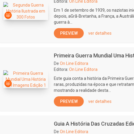
Editora:
On Line Editora
Em 1 de setembro de 1939, os nazistas inic
depois, aGrã-Bretanha, a França, a Austrá
guerra à...
PREVIEW
ver detalhes
Primeira Guerra Mundial Uma His
De
On Line Editora
Editora:
On Line Editora
Este guia conta a história da Primeira Gue
raras, produzidas na época e que retratam 
mostrando a realidade desta...
PREVIEW
ver detalhes
Guia A História Das Cruzadas Edi
De
On Line Editora