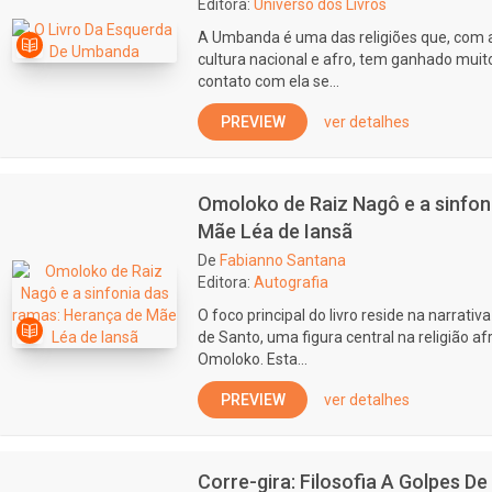
Editora:
Universo dos Livros
A Umbanda é uma das religiões que, com a
cultura nacional e afro, tem ganhado mui
contato com ela se...
PREVIEW
ver detalhes
Omoloko de Raiz Nagô e a sinfon
Mãe Léa de Iansã
De
Fabianno Santana
Editora:
Autografia
O foco principal do livro reside na narrativ
de Santo, uma figura central na religião a
Omoloko. Esta...
PREVIEW
ver detalhes
Corre-gira: Filosofia A Golpes 