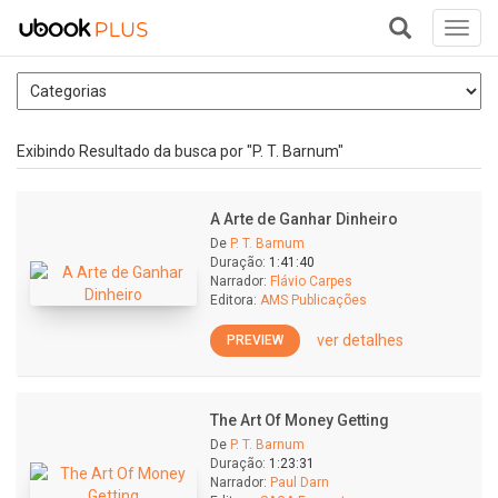
Toggl
navig
+
Exibindo Resultado da busca por "P. T. Barnum"
A Arte de Ganhar Dinheiro
De
P. T. Barnum
Duração:
1:41:40
Narrador:
Flávio Carpes
Editora:
AMS Publicações
ver detalhes
PREVIEW
The Art Of Money Getting
De
P. T. Barnum
Duração:
1:23:31
Narrador:
Paul Darn