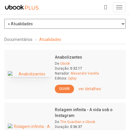
Toggl
navig
+
Documentários
Atualidades
Anabolizantes
De
Ubook
Duração:
0:32:17
Narrador:
Alexandre Varella
Editora:
Uplay
ver detalhes
OUVIR
Rolagem infinita - A vida sob o
Instagram
De
The Guardian e Ubook
Duração:
0:36:37