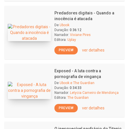
Predadores digitais - Quando a
inocência é atacada
De
Ubook
Duração:
0:36:12
Narrador:
Viviane Pires
Editora:
Uplay
ver detalhes
PREVIEW
Exposed - A luta contra a
pornografia de vingança
De
Ubook e The Guardian
Duração:
0:34:33
Narrador:
Letycia Carneiro de Mendonça
Editora:
The Guardian
ver detalhes
PREVIEW
O inesquecível naufrágio do Titanic