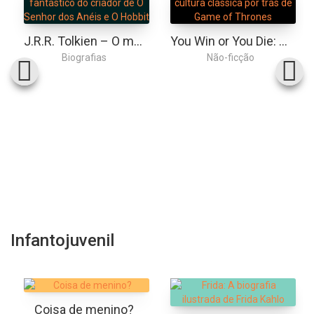
J.R.R. Tolkien – O mundo fantástico do criador de O Senhor dos Anéis e O Hobbit
You Win or You Die: a cultura clássica por trás de Game of Thrones
Biografias
Não-ficção
Infantojuvenil
Coisa de menino?