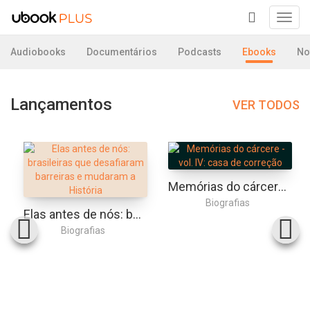
Toggl
navig
+
Audiobooks
Documentários
Podcasts
Ebooks
No
Lançamentos
VER TODOS
Memórias do cárcere - vol. IV: casa de correção
Biografias
Elas antes de nós: brasileiras que desafiaram barreiras e mudaram a História
Biografias