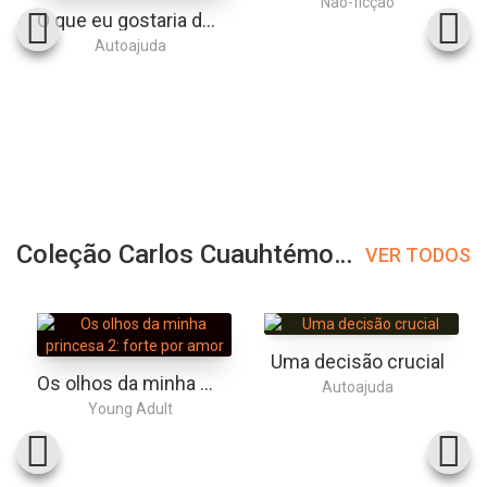
Não-ficção
O que eu gostaria de saber antes de ter perdido minha mãe
Autoajuda
Coleção Carlos Cuauhtémoc Sánchez
VER TODOS
Uma decisão crucial
Os olhos da minha princesa 2: forte por amor
Autoajuda
Young Adult