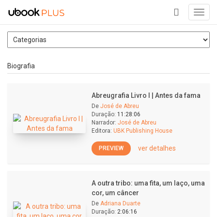
Toggl
navig
+
Biografia
Abreugrafia Livro I | Antes da fama
De
José de Abreu
Duração:
11:28:06
Narrador:
José de Abreu
Editora:
UBK Publishing House
ver detalhes
PREVIEW
A outra tribo: uma fita, um laço, uma
cor, um câncer
De
Adriana Duarte
Duração:
2:06:16