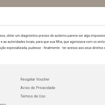
os, obter um diagnóstico preciso de autismo parece ser algo impossív
e as autoridades locais, para que sua filha, que agonizava com os sin
ação especializada, pudesse - finalmente - ter acesso aos seus direitos 
Whatsapp
Facebook
Twitter
E-mail
Resgatar Voucher
Aviso de Privacidade
Termos de Uso
ness