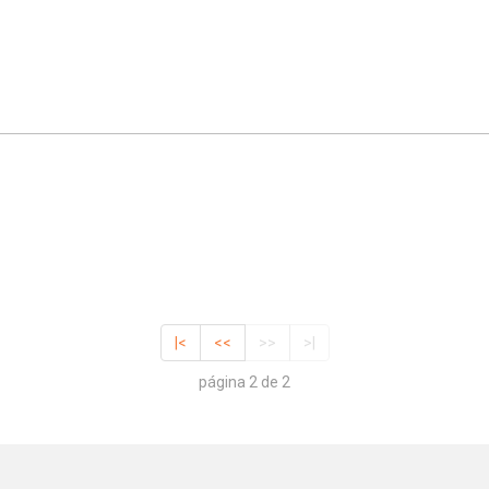
Whatsapp
Facebook
Twitter
E-mail
|<
<<
>>
>|
página 2 de 2