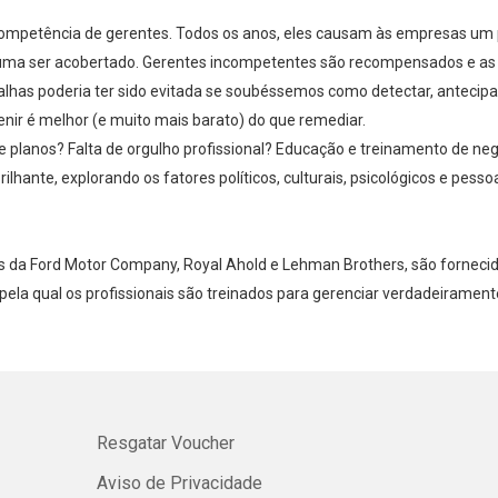
ncompetência de gerentes. Todos os anos, eles causam às empresas um p
Whatsapp
Facebook
Twitter
E-mail
uma ser acobertado. Gerentes incompetentes são recompensados e as c
falhas poderia ter sido evitada se soubéssemos como detectar, antecip
nir é melhor (e muito mais barato) do que remediar.
 planos? Falta de orgulho profissional? Educação e treinamento de ne
lhante, explorando os fatores políticos, culturais, psicológicos e pes
s da Ford Motor Company, Royal Ahold e Lehman Brothers, são fornecid
pela qual os profissionais são treinados para gerenciar verdadeirament
Resgatar Voucher
Aviso de Privacidade