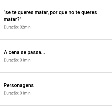
questionadores, que dissecam as frustrações e os caminhos
trilhados por cada protagonista, somos levados a refletir sobre a
"se te queres matar, por que no te queres
mente do suicida e sobre os motivos que os levam a isso.
matar?"
Duração: 02min
A cena se passa...
Duração: 01min
Personagens
Whatsapp
Facebook
Twitter
E-mail
Duração: 01min