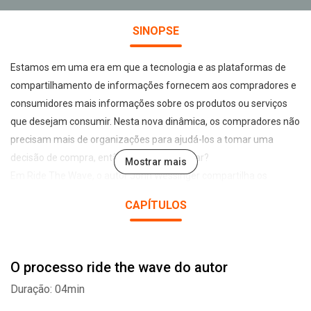
SINOPSE
Estamos em uma era em que a tecnologia e as plataformas de
compartilhamento de informações fornecem aos compradores e
consumidores mais informações sobre os produtos ou serviços
que desejam consumir. Nesta nova dinâmica, os compradores não
precisam mais de organizações para ajudá-los a tomar uma
decisão de compra, então como se destacar?
Mostrar mais
Em Ride The Wave, o autor John Wessinger compartilha os
princípios que aprendeu com o surfe para ensinar os líderes de
CAPÍTULOS
vendas e marketing a superar os novos desafios da área. Avaliar,
correr riscos e gerar resultados de sucesso, mesmo com o
impulso natural das mudanças de mercados são estratégias
O processo ride the wave do autor
fundamentais para ter sucesso.
Duração: 04min