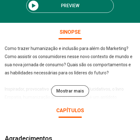
PREVIEW
SINOPSE
Como trazer humanização e inclusão para além do Marketing?
Como assistir os consumidores nesse novo contexto de mundo e
sua nova jornada de consumo? Quais são os comportamentos e
as habilidades necessárias para os líderes do futuro?
Inspirador, provocativo e repleto de cases elucidativos, o livro
Mostrar mais
Empatia, humanização além do marketing é um antídoto
poderoso para estes tempos difíceis de enfrentamento coletivo e
CAPÍTULOS
uma proposta eficaz para ressignificar todas as áreas de uma
empresa daqui para frente. Escrita por Tati Gracia, mestre em
Análise do Comportamento Humano e referência em
Agradecimentos
Comportamento de Consumo e Empatia, a obra destaca como a