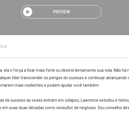
PREVIEW
los
a: ela o força a ficar mais forte ou destrói lentamente sua vida. Não h
quer líder transcender os perigos do sucesso e continuar alcançando o 
ornarem mais resilientes e podem ajudar você também.
Whatsapp
Facebook
Twitter
E-mail
s de sucesso as vezes entram em colapso, Lawrence estudou e testou 
 em suas duas décadas como consultor de negócios. Seu conselho dire