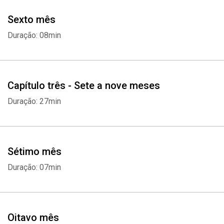
Sexto mês
Duração: 08min
Whatsapp
Facebook
Twitter
E-mail
Capítulo três - Sete a nove meses
Duração: 27min
Sétimo mês
Duração: 07min
Oitavo mês