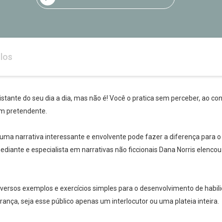
los
distante do seu dia a dia, mas não é! Você o pratica sem perceber, ao c
m pretendente.
iar uma narrativa interessante e envolvente pode fazer a diferença para
omediante e especialista em narrativas não ficcionais Dana Norris elenco
iversos exemplos e exercícios simples para o desenvolvimento de habil
Whatsapp
Facebook
Twitter
E-mail
ança, seja esse público apenas um interlocutor ou uma plateia inteira.