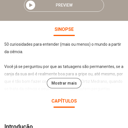
PREVIEW
SINOPSE
50 curiosidades para entender (mais ou menos) o mundo a partir
da ciência.
Você já se perguntou por que as tatuagens são permanentes, se a
canja da sua avó é realmente boa para a gripe ou, até mesmo, por
que é tão bom fazer cocô? Para Alejandra Ortiz Medrano, quando
Mostrar mais
se trata da ciência e seus mistérios não existem perguntas
absurdas ou assuntos que não devam ser abordados. E as
CAPÍTULOS
maneiras que essa bióloga encontra para esclarecer certos
questionamentos podem não ser tão convencionais assim...
Introdução
ADVERTÊNCIA! Qualquer semelhança com a realidade (não) é