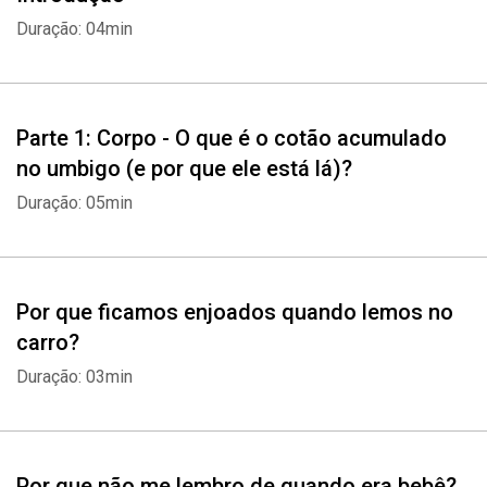
mera coincidência. Os dados apresentados aqui são baseados em
Duração: 04min
informações completamente sérias (bom, mais ou menos...) e
fontes 100% respeitáveis (com exceção de alguns poucos
personagens que são mais ou menos inventados).
Parte 1: Corpo - O que é o cotão acumulado
no umbigo (e por que ele está lá)?
Duração: 05min
Por que ficamos enjoados quando lemos no
carro?
Duração: 03min
Por que não me lembro de quando era bebê?