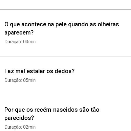
O que acontece na pele quando as olheiras
aparecem?
Duração: 03min
Whatsapp
Facebook
Twitter
E-mail
Faz mal estalar os dedos?
Duração: 05min
Por que os recém-nascidos são tão
parecidos?
Duração: 02min