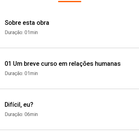
como derrotar os valentões no seu próprio jogo e como se
relacionar com um líder que o deixa louco.
Sobre esta obra
Duração: 01min
01 Um breve curso em relações humanas
Duração: 01min
Difícil, eu?
Duração: 06min