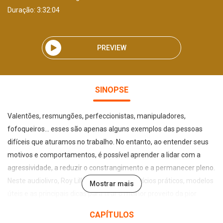
Duração: 3:32:04
PREVIEW
SINOPSE
Valentões, resmungões, perfeccionistas, manipuladores,
fofoqueiros... esses são apenas alguns exemplos das pessoas
difíceis que aturamos no trabalho. No entanto, ao entender seus
motivos e comportamentos, é possível aprender a lidar com a
agressividade, a reduzir o constrangimento e a permanecer pleno.
Neste audiolivro, Roy Lilley apresenta exercícios práticos, modelos
Mostrar mais
úteis e as principais dicas para tirar o melhor proveito da pior
situação, incluindo como dialogar com equipes e clientes
CAPÍTULOS
complicados na esfera digital. Também fornece conselhos sobre