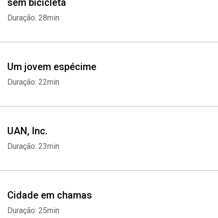
sem bicicleta
Duração: 28min
Um jovem espécime
Duração: 22min
UAN, Inc.
Whatsapp
Facebook
Twitter
E-mail
Duração: 23min
Cidade em chamas
Duração: 25min