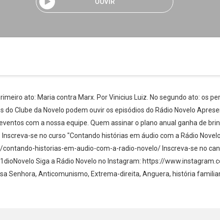
OUVIR
rimeiro ato: Maria contra Marx. Por Vinicius Luiz. No segundo ato: os pe
os do Clube da Novelo podem ouvir os episódios do Rádio Novelo Apres
 eventos com a nossa equipe. Quem assinar o plano anual ganha de bri
be⁠⁠⁠ Inscreva-se no curso "Contando histórias em áudio com a Rádio Novelo
t/contando-historias-em-audio-com-a-radio-novelo/ Inscreva-se no can
Whatsapp
Facebook
Twitter
E-mail
oNovelo Siga a Rádio Novelo no Instagram: https://www.instagram.c
ossa Senhora, Anticomunismo, Extrema-direita, Anguera, história familiar