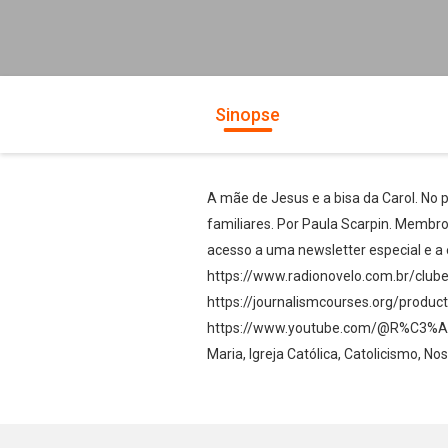
Sinopse
A mãe de Jesus e a bisa da Carol. No p
familiares. Por Paula Scarpin. Membr
acesso a uma newsletter especial e a
⁠⁠⁠⁠⁠⁠https://www.radionovelo.com.br/clu
https://journalismcourses.org/produc
https://www.youtube.com/@R%C3%A1di
Maria, Igreja Católica, Catolicismo, N