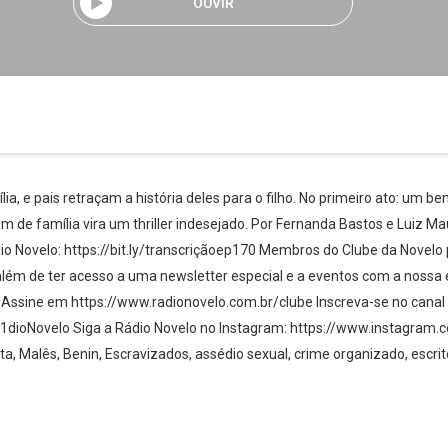
OUVIR
 e pais retraçam a história deles para o filho. No primeiro ato: um ben
om de família vira um thriller indesejado. Por Fernanda Bastos e Luiz M
ádio Novelo: https://bit.ly/transcriçãoep170 Membros do Clube da Novelo
ém de ter acesso a uma newsletter especial e a eventos com a nossa 
ssine em ⁠⁠⁠⁠⁠⁠https://www.radionovelo.com.br/clube⁠⁠⁠ Inscreva-se no can
oNovelo Siga a Rádio Novelo no Instagram: https://www.instagram.c
Whatsapp
Facebook
Twitter
E-mail
a, Malês, Benin, Escravizados, assédio sexual, crime organizado, escr