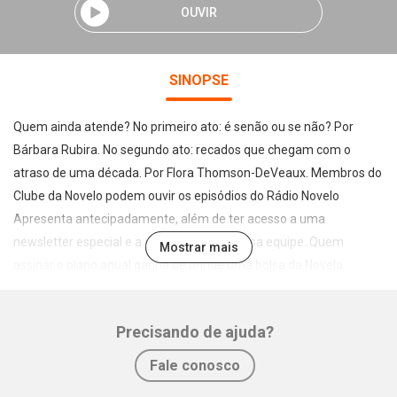
OUVIR
SINOPSE
Quem ainda atende? No primeiro ato: é senão ou se não? Por
Bárbara Rubira. No segundo ato: recados que chegam com o
atraso de uma década. Por Flora Thomson-DeVeaux. Membros do
Clube da Novelo podem ouvir os episódios do Rádio Novelo
Apresenta antecipadamente, além de ter acesso a uma
newsletter especial e a eventos com a nossa equipe. Quem
Mostrar mais
assinar o plano anual ganha de brinde uma bolsa da Novelo.
Assine em ⁠⁠⁠⁠⁠⁠radionovelo.com.br/clube⁠⁠⁠ Acompanhe a Rádio Novelo
no Instagram: https://www.instagram.com/radionovelo/ Siga a
Precisando de ajuda?
Rádio Novelo no TikTok: https://www.tiktok.com/ Palavras-chave:
Whatsapp
Facebook
Twitter
E-mail
telefone, Telegramática, Língua Portuguesa, Antonio Calvo, aula
Fale conosco
de inglês, recado de voz, fonopostal, fita K7, vozes do além Learn