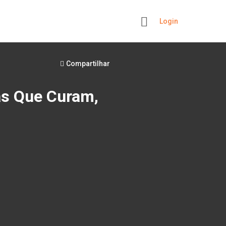
Login
+
Compartilhar
as Que Curam,