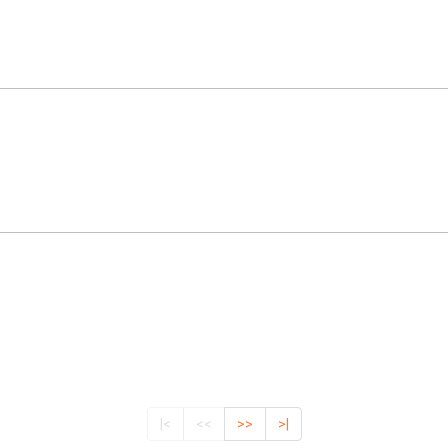
|<
<<
>>
>|