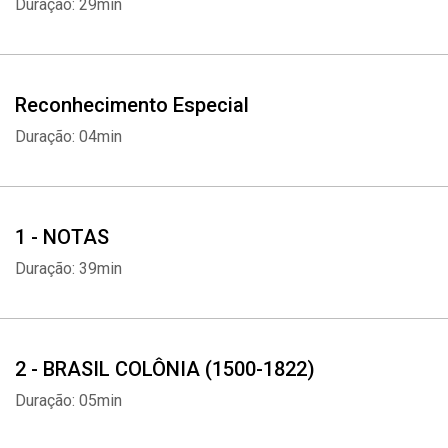
Duração: 29min
Reconhecimento Especial
Whatsapp
Facebook
Twitter
E-mail
Duração: 04min
1 - NOTAS
Duração: 39min
2 - BRASIL COLÔNIA (1500-1822)
Duração: 05min