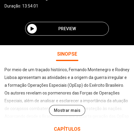
Duração: 13:54:01
PREVIEW
SINOPSE
Por meio de um traçado histórico, Fernando Montenegro e Rodney
Lisboa apresentam as atividades e a origem da guerra irregular e
a formação Operações Especiais (OpEsp) do Exército Brasileiro.
Os autores revelam os pormenores das Forças de Operações
Especiais, além de analisar e esclarecer a importância da atuação
de corajosos combatentes no exercício de proteção às nações.
Mostrar mais
Abarcando desde o Brasil Colônia até a quarta geração das OpEsp
e embasada em anos de prática, pesquisas e coleta de dados, Kid
CAPÍTULOS
Preto: evolução histórica das Operações Especiais do Exército