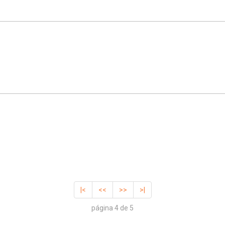
|<
<<
>>
>|
página 4 de 5