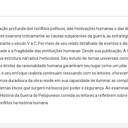
ção profunda dos conflitos políticos, das motivações humanas e das d
es examina criticamente as causas subjacentes da guerra, as estratégias
rante o século V a.C. Por meio de seu relato detalhado de eventos e d
ade e a fragilidade das instituições humanas. Desde sua publicação, A
sua estrutura narrativa meticulosa. Seu estudo de temas universais como 
limites da racionalidade humana garantiram seu lugar como um pilar da
des e seu enfoque realista continuam ressoando com os leitores, oferec
ância duradoura da obra reside em sua capacidade de iluminar as compl
dilemas éticos que surgem na busca por poder e segurança. Ao examinar
Whatsapp
Facebook
Twitter
E-mail
s, História da Guerra do Peloponeso convida os leitores a refletirem sob
onflitos na história humana.