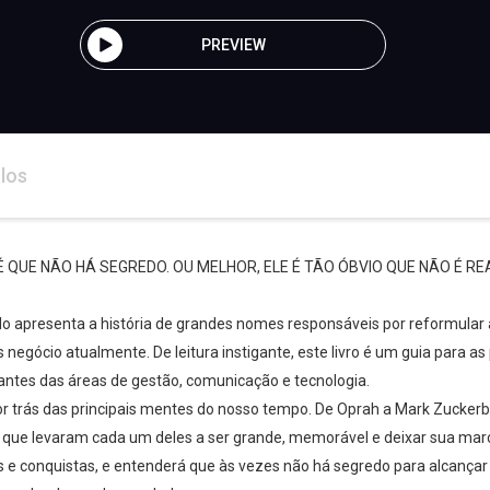
PREVIEW
los
É QUE NÃO HÁ SEGREDO. OU MELHOR, ELE É TÃO ÓBVIO QUE NÃO É R
apresenta a história de grandes nomes responsáveis por reformular 
egócio atualmente. De leitura instigante, este livro é um guia para a
ntes das áreas de gestão, comunicação e tecnologia.
Whatsapp
Facebook
Twitter
E-mail
r trás das principais mentes do nosso tempo. De Oprah a Mark Zuckerbe
 que levaram cada um deles a ser grande, memorável e deixar sua marca 
s e conquistas, e entenderá que às vezes não há segredo para alcançar