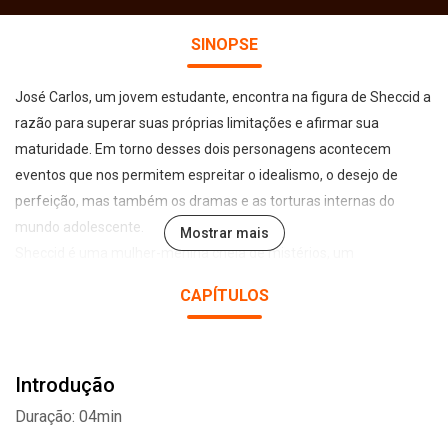
SINOPSE
José Carlos, um jovem estudante, encontra na figura de Sheccid a
razão para superar suas próprias limitações e afirmar sua
maturidade. Em torno desses dois personagens acontecem
eventos que nos permitem espreitar o idealismo, o desejo de
perfeição, mas também os dramas e as torturas internas do
mundo adolescente.
Mostrar mais
Sheccid é uma mulher-menina cheia de mistérios, um
personagem fascinante cuja beleza destrutiva esconde um
CAPÍTULOS
terrível segredo; mas José Carlos, que a vê como sua musa e a
mulher destinada, lança um esforço incessante para decifrá-la e
conquistá-la.
Introdução
A história cresce em intensidade com uma poderosa influência
que mantém o interesse por todo o livro, até alcançar um drama
Duração: 04min
avassalador.