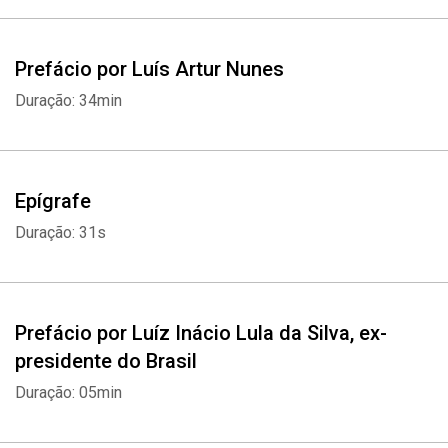
desde o seu nascimento em 24 de maio de 1946, em Santa Rita
do Passa Quatro, no interior paulista.
Prefácio por Luís Artur Nunes
Em Abreugrafia Livro I | Antes da fama, um dos maiores atores
Duração: 34min
brasileiros de sua geração compartilha cenas e histórias dos seus
anos de formação, muito antes de se tornar conhecido por seus
personagens marcantes nas novelas da TV Globo. Com
sinceridade, Zé de Abreu escreve sobre sua jornada de vida — e
Epígrafe
até mesmo antes disso. Ele conta sobre a chegada de seu Nono
Duração: 31s
da Itália, as aventuras da infância vivida no interior de São Paulo, a
mudança para a capital e a descoberta dos talentos como ator,
produtor e agitador político e cultural.
Prefácio por Luíz Inácio Lula da Silva, ex-
O autor descreve também o período em que se autoexilou na
presidente do Brasil
Europa e viveu como hippie no fim dos anos 1960, a volta ao Brasil
Duração: 05min
na década seguinte, a vida em família em Pelotas (RS) e a grande
virada com o papel no filme A Intrusa (1979), que apresentou seu