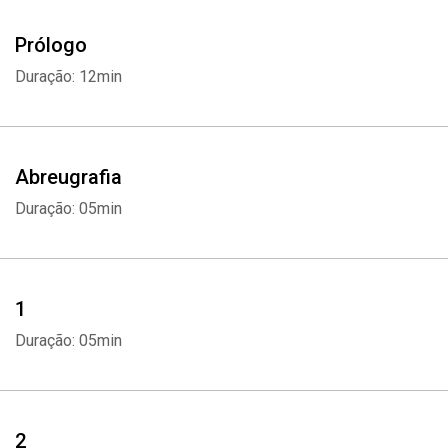
trabalho ao grande público, rendeu prêmios e o alçou para o
casting da maior emissora do país.
Prólogo
Duração: 12min
Conheça a vida e a história do ator José de Abreu em suas
próprias palavras.
Abreugrafia
Duração: 05min
1
Duração: 05min
2